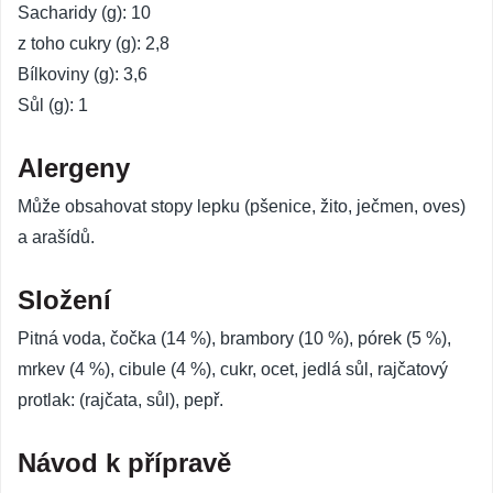
Sacharidy (g): 10
z toho cukry (g): 2,8
Bílkoviny (g): 3,6
Sůl (g): 1
Alergeny
Může obsahovat stopy lepku (pšenice, žito, ječmen, oves)
a arašídů.
Složení
Pitná voda, čočka (14 %), brambory (10 %), pórek (5 %),
mrkev (4 %), cibule (4 %), cukr, ocet, jedlá sůl, rajčatový
protlak: (rajčata, sůl), pepř.
Návod k přípravě